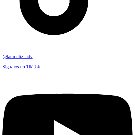
@laurentiz_adv
Siga-nos no TikTok