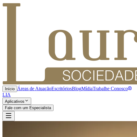
Áreas de Atuação
Escritórios
Blog
Mídia
Trabalhe Conosco
Início
LIA
Aplicativos
Fale com um Especialista