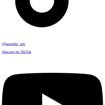
@laurentiz_adv
Siga-nos no TikTok