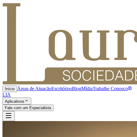
Áreas de Atuação
Escritórios
Blog
Mídia
Trabalhe Conosco
Início
LIA
Aplicativos
Fale com um Especialista