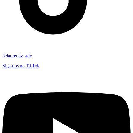
@laurentiz_adv
Siga-nos no TikTok