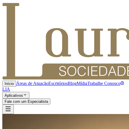
Áreas de Atuação
Escritórios
Blog
Mídia
Trabalhe Conosco
Início
LIA
Aplicativos
Fale com um Especialista