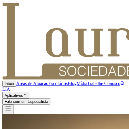
Áreas de Atuação
Escritórios
Blog
Mídia
Trabalhe Conosco
Início
LIA
Aplicativos
Fale com um Especialista