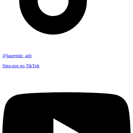
@laurentiz_adv
Siga-nos no TikTok