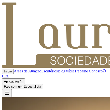
Áreas de Atuação
Escritórios
Blog
Mídia
Trabalhe Conosco
Início
LIA
Aplicativos
Fale com um Especialista