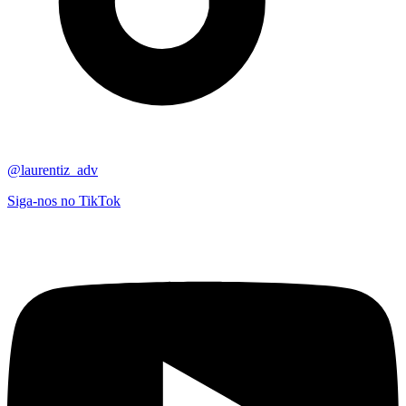
@laurentiz_adv
Siga-nos no TikTok