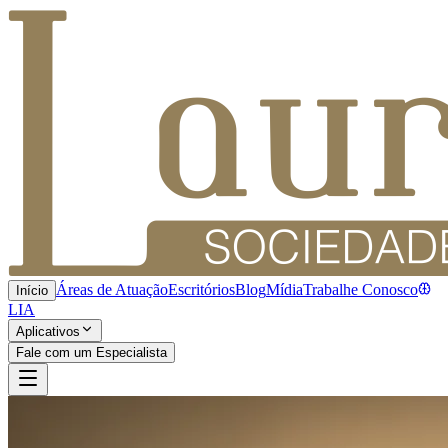
Áreas de Atuação
Escritórios
Blog
Mídia
Trabalhe Conosco
Início
LIA
Aplicativos
Fale com um Especialista