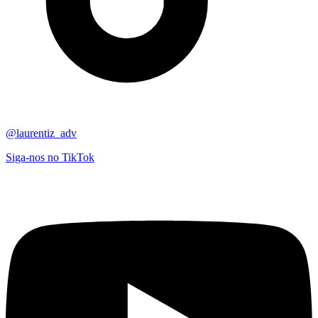
@laurentiz_adv
Siga-nos no TikTok