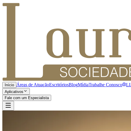
Áreas de Atuação
Escritórios
Blog
Mídia
Trabalhe Conosco
L
Início
Aplicativos
Fale com um Especialista