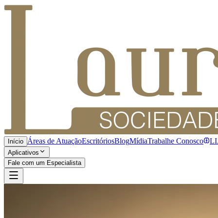
Áreas de Atuação
Escritórios
Blog
Mídia
Trabalhe Conosco
L
Início
Aplicativos
Fale com um Especialista