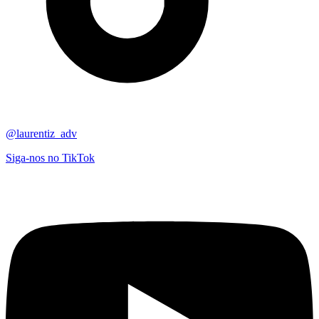
@laurentiz_adv
Siga-nos no TikTok