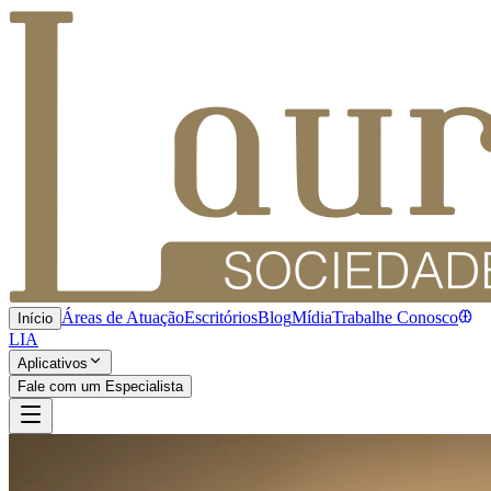
Áreas de Atuação
Escritórios
Blog
Mídia
Trabalhe Conosco
Início
LIA
Aplicativos
Fale com um Especialista