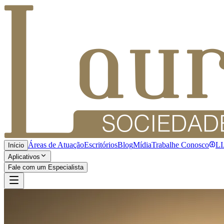
Áreas de Atuação
Escritórios
Blog
Mídia
Trabalhe Conosco
L
Início
Aplicativos
Fale com um Especialista