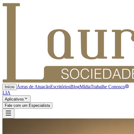
Áreas de Atuação
Escritórios
Blog
Mídia
Trabalhe Conosco
Início
LIA
Aplicativos
Fale com um Especialista