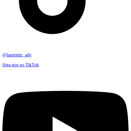
@laurentiz_adv
Siga-nos no TikTok