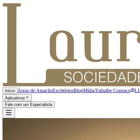
Áreas de Atuação
Escritórios
Blog
Mídia
Trabalhe Conosco
L
Início
Aplicativos
Fale com um Especialista