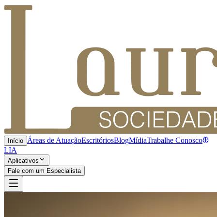
Áreas de Atuação
Escritórios
Blog
Mídia
Trabalhe Conosco
Início
LIA
Aplicativos
Fale com um Especialista