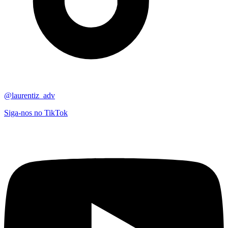
@laurentiz_adv
Siga-nos no TikTok