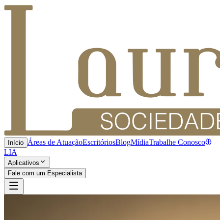
Áreas de Atuação
Escritórios
Blog
Mídia
Trabalhe Conosco
Início
LIA
Aplicativos
Fale com um Especialista