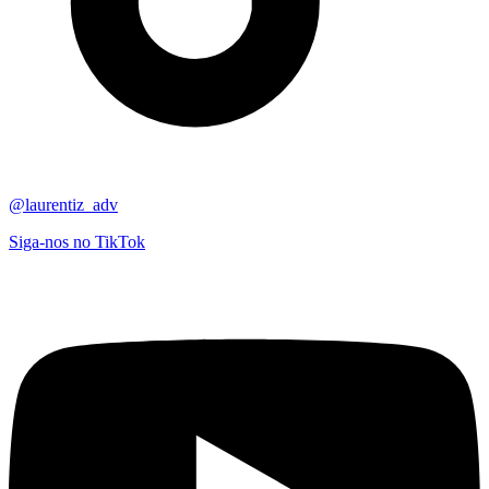
@laurentiz_adv
Siga-nos no TikTok