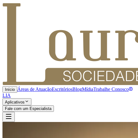
Áreas de Atuação
Escritórios
Blog
Mídia
Trabalhe Conosco
Início
LIA
Aplicativos
Fale com um Especialista