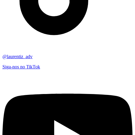
@laurentiz_adv
Siga-nos no TikTok