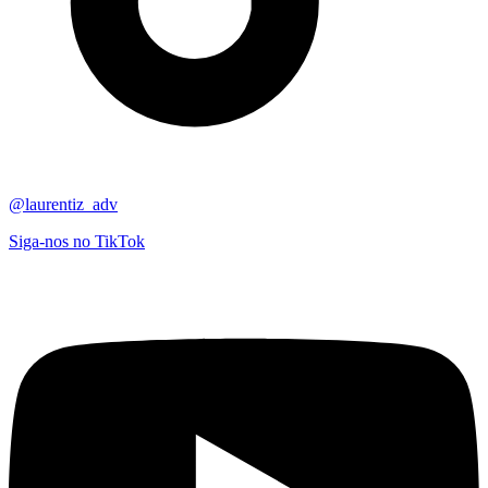
@laurentiz_adv
Siga-nos no TikTok