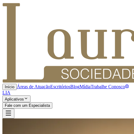
Áreas de Atuação
Escritórios
Blog
Mídia
Trabalhe Conosco
Início
LIA
Aplicativos
Fale com um Especialista